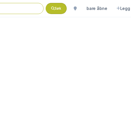
bare åbne
Legg 
Søk