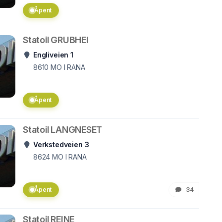
Åpent
Statoil GRUBHEI
Engliveien 1
8610
MO I RANA
Åpent
Statoil LANGNESET
Verkstedveien 3
8624
MO I RANA
Åpent
34
Statoil REINE