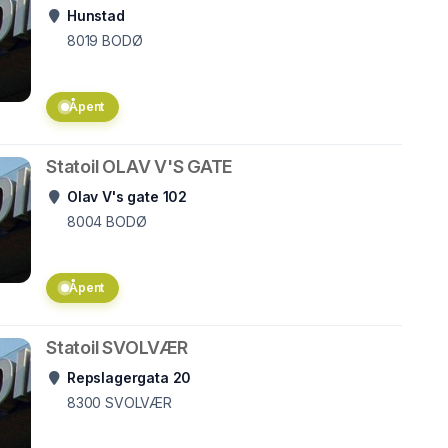
Hunstad
8019
BODØ
Åpent
Statoil OLAV V'S GATE
Olav V's gate 102
8004
BODØ
Åpent
Statoil SVOLVÆR
Repslagergata 20
8300
SVOLVÆR