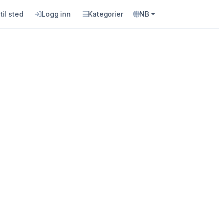
til sted
Logg inn
Kategorier
NB