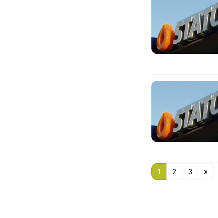
1
2
3
»