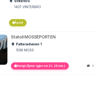
Vinterbro
1407
VINTERBRO
Åpent
Statoil MOSSEPORTEN
Patterødveien 1
1599
MOSS
Stengt (åpner igjen om 2 t. 29 min.)
1