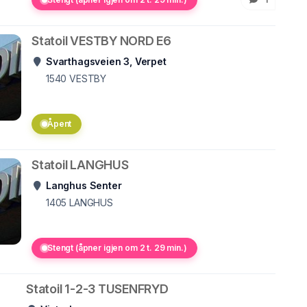
Statoil VESTBY NORD E6
Svarthagsveien 3, Verpet
1540
VESTBY
Åpent
Statoil LANGHUS
Langhus Senter
1405
LANGHUS
Stengt (åpner igjen om 2 t. 29 min.)
Statoil 1-2-3 TUSENFRYD