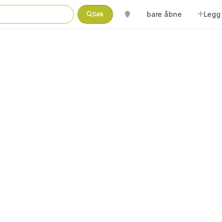
bare åbne
Legg 
Søk