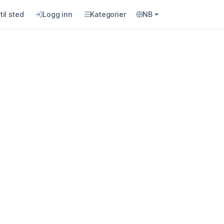
til sted
Logg inn
Kategorier
NB