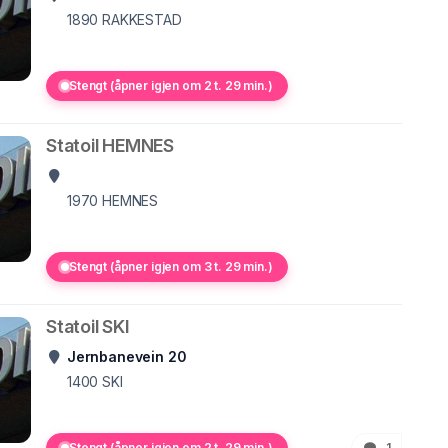
1890
RAKKESTAD
Stengt (åpner igjen om 2 t. 29 min.)
Statoil HEMNES
1970
HEMNES
Stengt (åpner igjen om 3 t. 29 min.)
Statoil SKI
Jernbanevein 20
1400
SKI
Stengt (åpner igjen om 2 t. 29 min.)
1