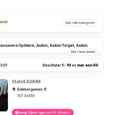
atoil
Søk i alle kategorier
ecsavers Optikere, Askim, Askim Torget, Askim
.
Søk i hele landet
03:31
Resultater
1 - 10
av
mer enn 50
Statoil ASKIM
Eidsbergveien 11
1811
ASKIM
Stengt (åpner igjen om 2 t. 59 min.)