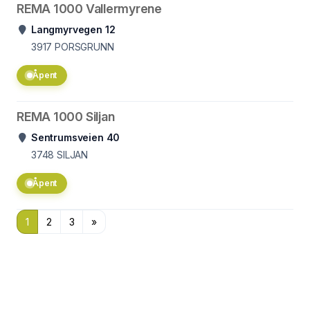
REMA 1000 Vallermyrene
Langmyrvegen 12
3917
PORSGRUNN
Åpent
REMA 1000 Siljan
Sentrumsveien 40
3748
SILJAN
Åpent
1
2
3
»