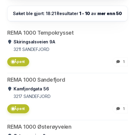
Søket ble gjort: 18:21
Resultater
1 - 10
av
mer enn 50
REMA 1000 Tempokrysset
Skiringsalsveien 9A
3211
SANDEFJORD
Åpent
1
REMA 1000 Sandefjord
Kamfjordgata 56
3217
SANDEFJORD
Åpent
1
REMA 1000 Østerøyveien