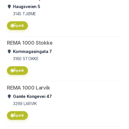
Haugsveien 5
3145
TJØME
Åpent
REMA 1000 Stokke
Kornmagasingata 7
3160
STOKKE
Åpent
REMA 1000 Larvik
Gamle Kongevei 47
3269
LARVIK
Åpent