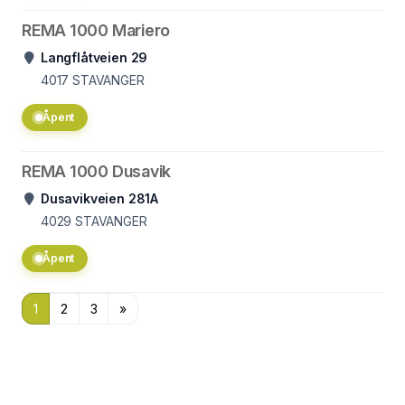
REMA 1000 Mariero
Langflåtveien 29
4017
STAVANGER
Åpent
REMA 1000 Dusavik
Dusavikveien 281A
4029
STAVANGER
Åpent
1
2
3
»