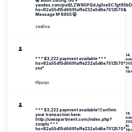
🤫 Adult Dating. Go >
yandex.com/poll/LZW8GPQdJg3xe5C7gt95bD
hs=82a55d15d6691affe232a5d6e7512570&
Message № 8955 🤫
zaa6oa
14.
* * * $3,222 payment available * * *
no
hs=82a55d15d6691affe232a5d6e7512570*
20
kl.
ххх*
19:
t9puqo
* * * $3,222 payment available! Confirm
14.
your transaction here:
no
http://uwiapartment.com/index.php?
20
zsnplu * * *
kl.
hs=82a55d15d6691affe232a5d6e7512570*
19: