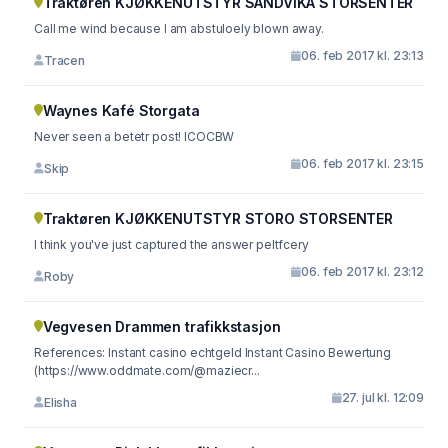
Traktøren KJØKKENUTSTYR SANDVIKA STORSENTER
Call me wind because I am abstuloely blown away.
06. feb 2017 kl. 23:13
Tracen
Waynes Kafé Storgata
Never seen a betetr post! ICOCBW
06. feb 2017 kl. 23:15
Skip
Traktøren KJØKKENUTSTYR STORO STORSENTER
I think you've just captured the answer peltfcery
06. feb 2017 kl. 23:12
Roby
Vegvesen Drammen trafikkstasjon
References: Instant casino echtgeld Instant Casino Bewertung
(https://www.oddmate.com/@maziecr...
27. jul kl. 12:09
Elisha