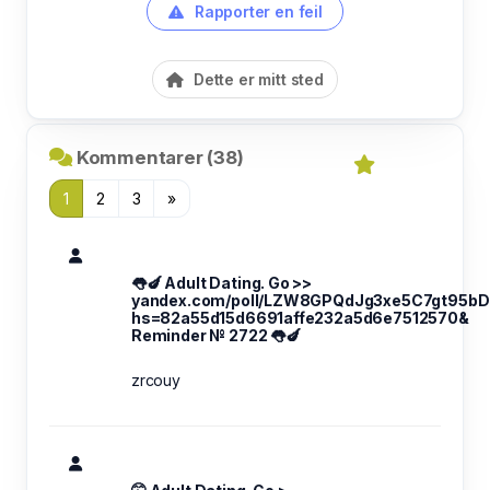
Rapporter en feil
Dette er mitt sted
Kommentarer (38)
1
2
3
»
👅🍆 Adult Dating. Go >>
yandex.com/poll/LZW8GPQdJg3xe5C7gt95bD
hs=82a55d15d6691affe232a5d6e7512570&
Reminder № 2722 👅🍆
zrcouy