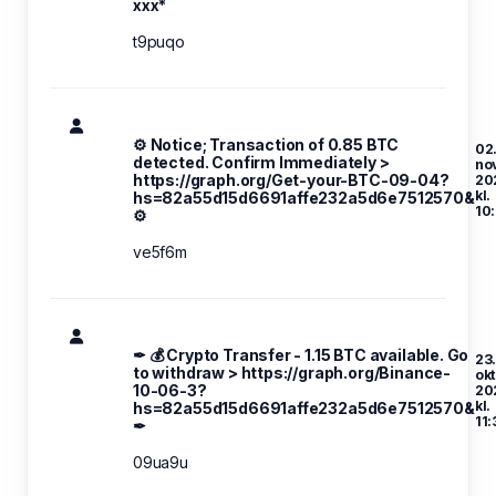
ххх*
t9puqo
⚙ Notice; Transaction of 0.85 BTC
02
detected. Confirm Immediately >
no
https://graph.org/Get-your-BTC-09-04?
20
kl.
hs=82a55d15d6691affe232a5d6e7512570&
10
⚙
ve5f6m
✒ 💰 Crypto Transfer - 1.15 BTC available. Go
23
to withdraw > https://graph.org/Binance-
okt
10-06-3?
20
kl.
hs=82a55d15d6691affe232a5d6e7512570&
11:
✒
09ua9u