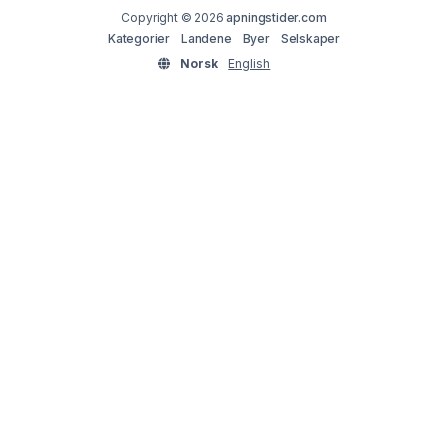
Copyright © 2026
apningstider.com
Kategorier
Landene
Byer
Selskaper
Norsk
English