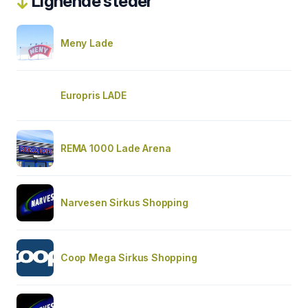
Lignende steder
Meny Lade
Europris LADE
REMA 1000 Lade Arena
Narvesen Sirkus Shopping
Coop Mega Sirkus Shopping