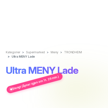
Kategorier
Supermarked
Meny
TRONDHEIM
Ultra MENY Lade
Ultra MENY Lade
Stengt (åpner igjen om 1 t. 29 min.)