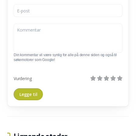
Din kommentar vil være synlig for alle på denne siden og også til
søkemotorer som Google!
Vurdering