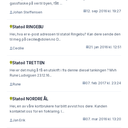
gassflaske på vei til byen, fått ...
12. sep 2016 kl. 19:27
Johan Steffensen
Statoil RINGEBU
Hei, hva er e-post adressen til statoil Ringebu? Kan dere sende den
til meg på
cecilie@dolen.no
D...
21. jan 2016 kl. 12:51
Cecilie
Statoil TRETTEN
Hei er det mulig å få en utskrift i fra denne diesel tankingen ? Mvh
Rune Ludvigsen 23.12.16...
07. feb 2017 kl. 23:24
Rune
Statoil NORDRE ÅL
Hei, en av våre kortbrukere har blitt avvist hos dere. Kunden
kontaktet oss for en forklaring. I...
07. mar 2016 kl. 13:20
Jan Erik