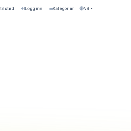
til sted
Logg inn
Kategorier
NB