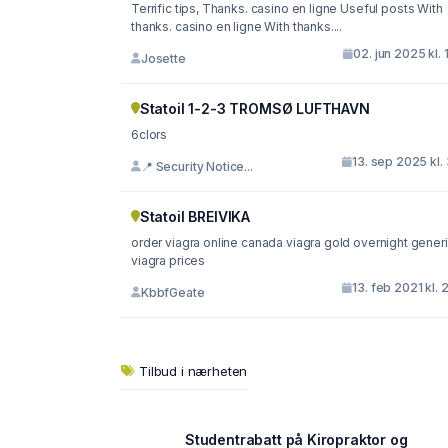
Terrific tips, Thanks. casino en ligne Useful posts With
thanks. casino en ligne With thanks....
02. jun 2025 kl. 
Josette
Statoil 1-2-3 TROMSØ LUFTHAVN
6clors
13. sep 2025 kl.
📍 Security Notice...
Statoil BREIVIKA
order viagra online canada viagra gold overnight generic
viagra prices
13. feb 2021 kl. 
KbbfGeate
Tilbud i nærheten
Studentrabatt på Kiropraktor og