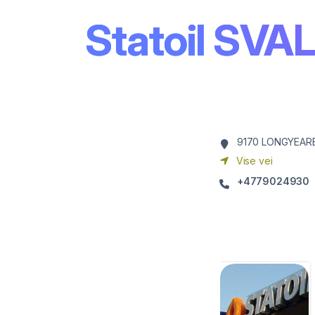
Statoil SV
9170
LONGYEAR
Vise vei
+4779024930