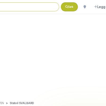
Legg 
Søk
YEN
Statoil SVALBARD