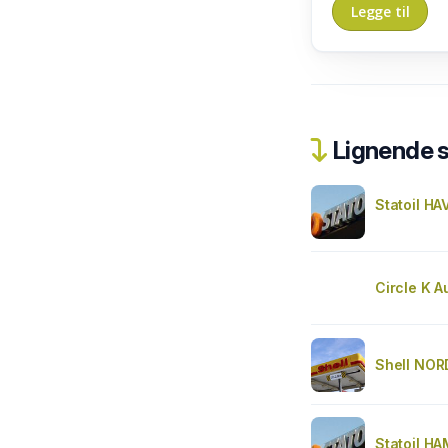
Lignende 
Statoil H
Circle K 
Shell NO
Statoil H