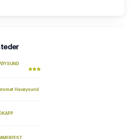
steder
AVØYSUND
Automat Havøysund
RDKAPP
AMMERFEST