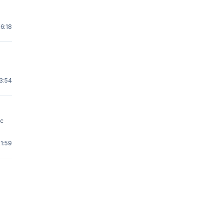
16:18
 3:54
21:59