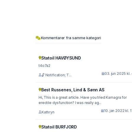
Kommentarer fra samme kategori
Statoil HAVØYSUND
t4o7a2
03. jun 2025 kl.
🔓 Notification; T...
Best Russenes, Lind & Sønn AS
Hi, This is a great article. Have you tried Kamagra for
erectile dysfunction? I was really ag...
10. jan 2022 kl. 
Kathryn
Statoil BURFJORD