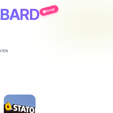
ALBARD
Stengt
BYEN