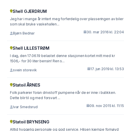
Shell GJERDRUM
Jeg har i mange år irritert meg forferdelig over plasseringen av biler
som skal bruke vaskehallen...
30. mar 2016 kl. 22:04
Bjørn Bednar
Shell LILLESTRØM
I dag, den 17.06.19 belastet denne stasjonen kortet mitt med kr
1506,- for 30 liter bensin! Ren s...
17. jun 2019 kl. 13:53
svein storevik
Statoil ÅRNES
Folk parkerer foran drivstoff pumpene når de er inne i butikken.
Dette blir til og med forsvart ...
09. nov 2015 kl. 11:15
Ivar Smedsrud
Statoil BRYNSENG
Alltid hyggelig personale og god service. Hilsen kjempe fornøyd