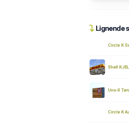
Lignende 
Circle K 
Shell KJE
Uno-X Tøn
Circle K A