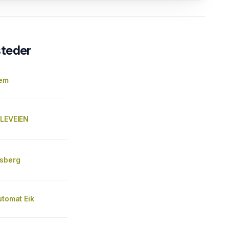
steder
Sem
LLEVEIEN
sberg
utomat Eik