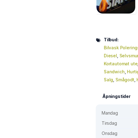
Tilbud:
Bilvask Polerin
Diesel
,
Selvsmur
Kortautomat ute
Sandwich
,
Hurt
Salg
,
Smågodt
,
Åpningstider
Mandag
Tirsdag
Onsdag