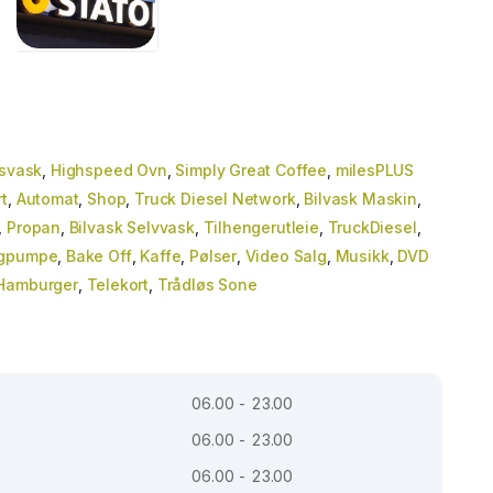
gsvask
,
Highspeed Ovn
,
Simply Great Coffee
,
milesPLUS
t
,
Automat
,
Shop
,
Truck Diesel Network
,
Bilvask Maskin
,
,
Propan
,
Bilvask Selvvask
,
Tilhengerutleie
,
TruckDiesel
,
igpumpe
,
Bake Off
,
Kaffe
,
Pølser
,
Video Salg
,
Musikk
,
DVD
Hamburger
,
Telekort
,
Trådløs Sone
06.00 - 23.00
06.00 - 23.00
06.00 - 23.00