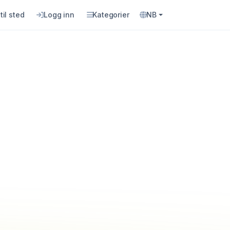
til sted
Logg inn
Kategorier
NB