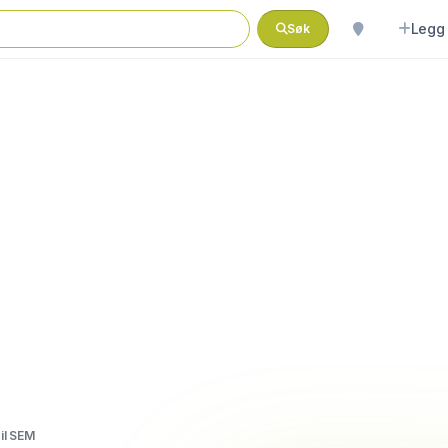
Legg 
Søk
il SEM