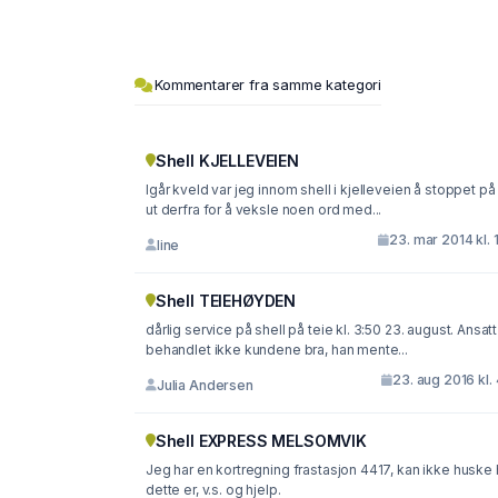
Kommentarer fra samme kategori
Shell KJELLEVEIEN
Igår kveld var jeg innom shell i kjelleveien å stoppet på
ut derfra for å veksle noen ord med...
23. mar 2014 kl. 
line
Shell TEIEHØYDEN
dårlig service på shell på teie kl. 3:50 23. august. Ansatt
behandlet ikke kundene bra, han mente...
23. aug 2016 kl.
Julia Andersen
Shell EXPRESS MELSOMVIK
Jeg har en kortregning frastasjon 4417, kan ikke huske
dette er, v.s. og hjelp.