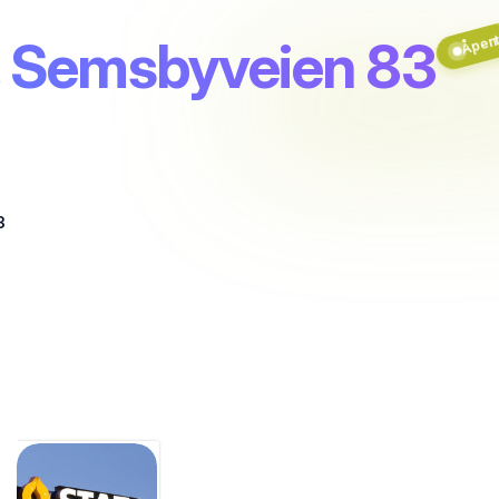
, Semsbyveien 83
Åpen
3