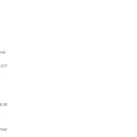
 vei
13:17
 4:36
 hvor