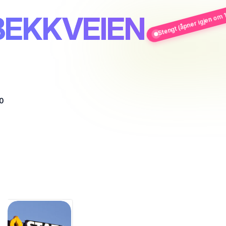
Stengt (åpner igjen om 1
OBEKKVEIEN
0