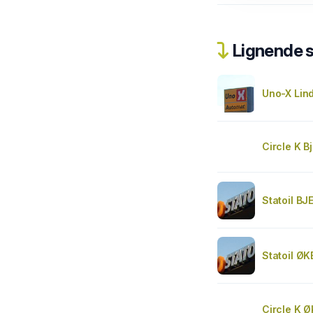
Lignende 
Uno-X Lin
Circle K B
Statoil BJ
Statoil Ø
Circle K Ø