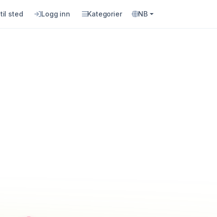
til sted
Logg inn
Kategorier
NB