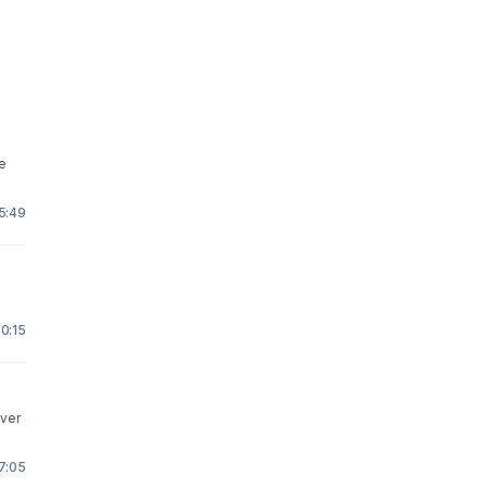
e
 5:49
 0:15
över
 7:05