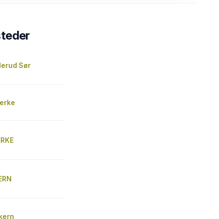
steder
derud Sør
jerke
ERKE
KERN
kern