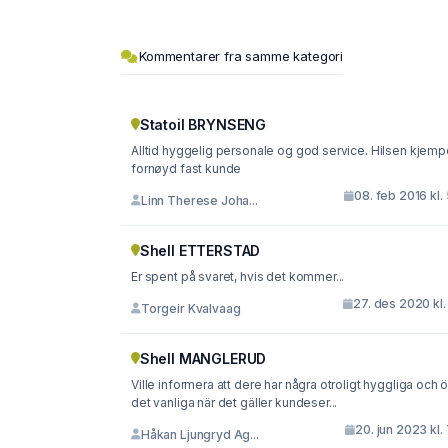
Kommentarer fra samme kategori
Statoil BRYNSENG
Alltid hyggelig personale og god service. Hilsen kjemp
fornøyd fast kunde
08. feb 2016 kl.
Linn Therese Joha...
Shell ETTERSTAD
Er spent på svaret, hvis det kommer...
27. des 2020 kl.
Torgeir Kvalvaag
Shell MANGLERUD
Ville informera att dere har några otroligt hyggliga och 
det vanliga när det gäller kundeser...
20. jun 2023 kl.
Håkan Ljungryd Ag...