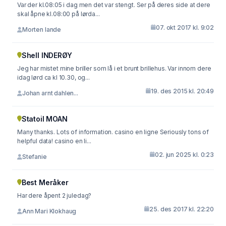
Var der kl.08:05 i dag men det var stengt. Ser på deres side at dere
skal åpne kl.08:00 på lørda...
07. okt 2017 kl. 9:02
Morten lande
Shell INDERØY
Jeg har mistet mine briller som lå i et brunt brillehus. Var innom dere
idag lørd ca kl 10.30, og...
19. des 2015 kl. 20:49
Johan arnt dahlen...
Statoil MOAN
Many thanks. Lots of information. casino en ligne Seriously tons of
helpful data! casino en li...
02. jun 2025 kl. 0:23
Stefanie
Best Meråker
Har dere åpent 2 juledag?
25. des 2017 kl. 22:20
Ann Mari Klokhaug