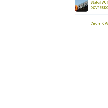
Statoil A
DOVRESK
Circle K V