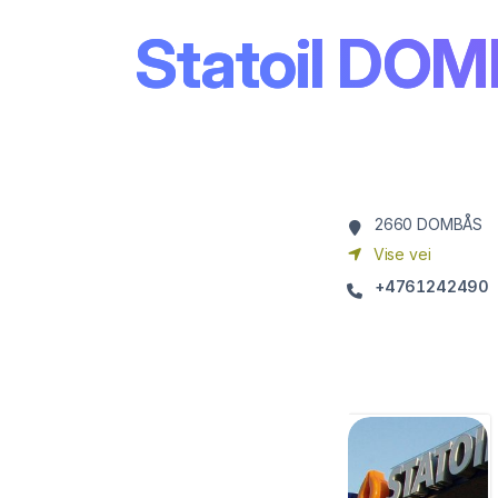
Statoil DO
2660
DOMBÅS
Vise vei
+4761242490