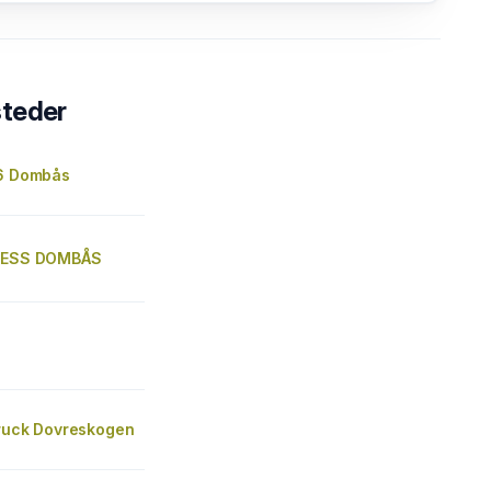
steder
E6 Dombås
PRESS DOMBÅS
Truck Dovreskogen