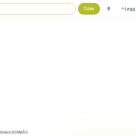
Legg 
Søk
Statoil DOMBÅS