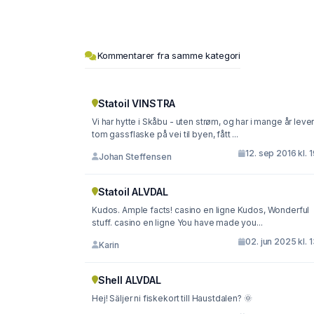
Kommentarer fra samme kategori
Statoil VINSTRA
Vi har hytte i Skåbu - uten strøm, og har i mange år lever
tom gassflaske på vei til byen, fått ...
12. sep 2016 kl. 
Johan Steffensen
Statoil ALVDAL
Kudos. Ample facts! casino en ligne Kudos, Wonderful
stuff. casino en ligne You have made you...
02. jun 2025 kl. 
Karin
Shell ALVDAL
Hej! Säljer ni fiskekort till Haustdalen? 🌞