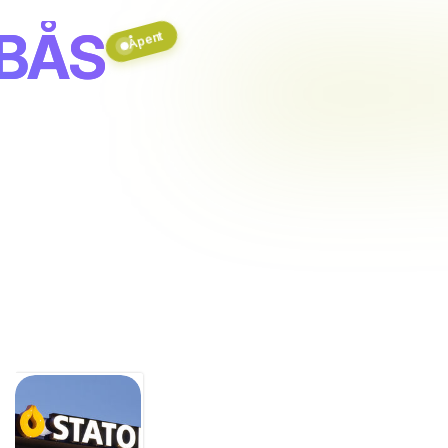
MBÅS
Åpent