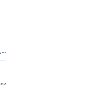
t
19:27
13:49