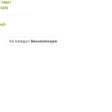
UTOMAT
OGEN
ågå
Vis kategori
Bensinstasjon