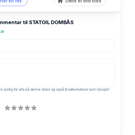
ter en feil
Dette er mitt sted
ommentar til STATOIL DOMBÅS
tar
e synlig for alle på denne siden og også til søkemotorer som Google!