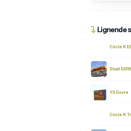
Lignende 
Circle K 
Shell EX
YX Dovre
Circle K 