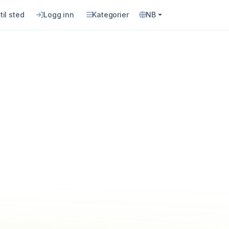
til sted
Logg inn
Kategorier
NB