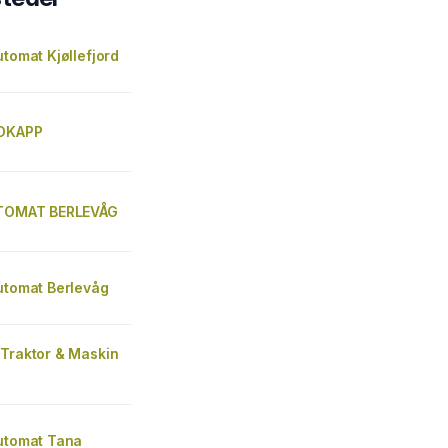
utomat Kjøllefjord
RDKAPP
UTOMAT BERLEVÅG
utomat Berlevåg
 Traktor & Maskin
Automat Tana