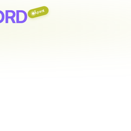
ORD
Åpent