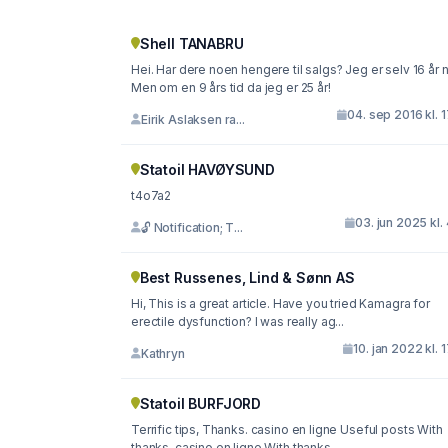
Shell TANABRU
Hei. Har dere noen hengere til salgs? Jeg er selv 16 år n
Men om en 9 års tid da jeg er 25 år!
04. sep 2016 kl. 
Eirik Aslaksen ra...
Statoil HAVØYSUND
t4o7a2
03. jun 2025 kl.
🔓 Notification; T...
Best Russenes, Lind & Sønn AS
Hi, This is a great article. Have you tried Kamagra for
erectile dysfunction? I was really ag...
10. jan 2022 kl. 
Kathryn
Statoil BURFJORD
Terrific tips, Thanks. casino en ligne Useful posts With
thanks. casino en ligne With thanks....