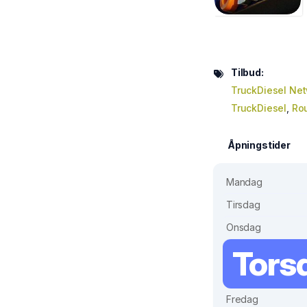
Tilbud:
TruckDiesel Ne
TruckDiesel
,
Rou
Åpningstider
Mandag
Tirsdag
Onsdag
Tors
Fredag