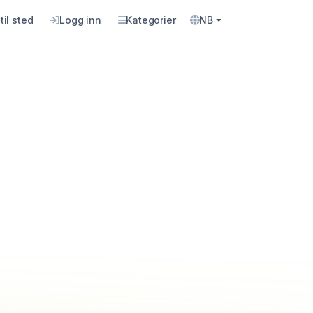
til sted
Logg inn
Kategorier
NB