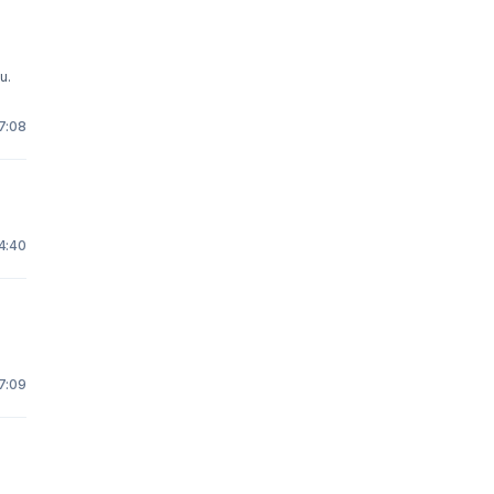
u.
17:08
 4:40
17:09