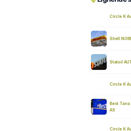
Circle K A
Shell NO
Statoil A
Circle K A
Best Tana
AS
Circle K 