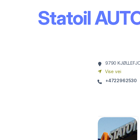
Statoil AU
9790
KJØLLEFJ
Vise vei
+4722962530