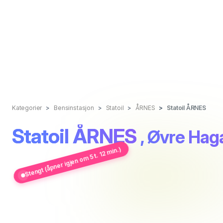
Kategorier
Bensinstasjon
Statoil
ÅRNES
Statoil ÅRNES
Statoil ÅRNES
, Øvre Haga
Stengt (åpner igjen om 5 t. 12 min.)