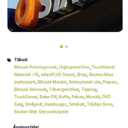
Tilbud:
Bilvask Poleringsvask
,
Highspeed Ovn
,
TruckDiesel
Network +15
,
milesPLUS Diesel
,
Shop
,
Routex Atlas
participant
,
Bilvask Maskin
,
Kortautomat ute
,
Propan
,
Bilvask Selvvask
,
Tilhengerutleie
,
Tipping
,
TruckDiesel
,
Bake Off
,
Kaffe
,
Pølser
,
Musikk
,
DVD
Salg
,
Smågodt
,
Hamburger
,
Telekort
,
Trådløs Sone
,
Routex Web Site participant
Åpningstider