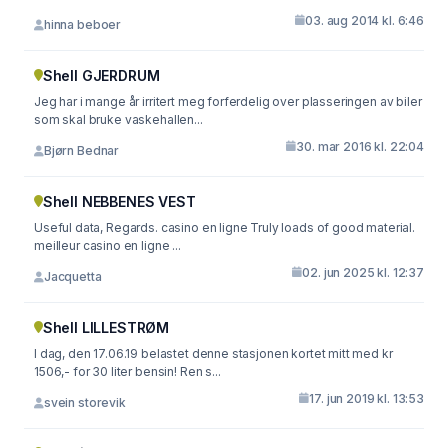
03. aug 2014 kl. 6:46
hinna beboer
Shell GJERDRUM
Jeg har i mange år irritert meg forferdelig over plasseringen av biler
som skal bruke vaskehallen...
30. mar 2016 kl. 22:04
Bjørn Bednar
Shell NEBBENES VEST
Useful data, Regards. casino en ligne Truly loads of good material.
meilleur casino en ligne ...
02. jun 2025 kl. 12:37
Jacquetta
Shell LILLESTRØM
I dag, den 17.06.19 belastet denne stasjonen kortet mitt med kr
1506,- for 30 liter bensin! Ren s...
17. jun 2019 kl. 13:53
svein storevik