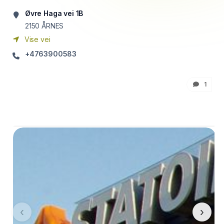
Øvre Haga vei 1B
2150
ÅRNES
Vise vei
+4763900583
1
‹
›