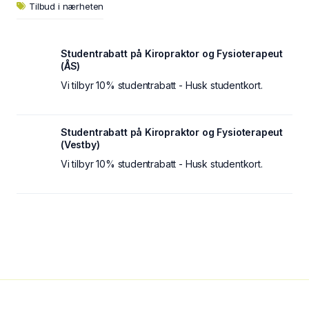
Tilbud i nærheten
Studentrabatt på Kiropraktor og Fysioterapeut
(ÅS)
Vi tilbyr 10% studentrabatt - Husk studentkort.
Studentrabatt på Kiropraktor og Fysioterapeut
(Vestby)
Vi tilbyr 10% studentrabatt - Husk studentkort.