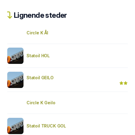
Lignende steder
Circle K Ål
Statoil HOL
Statoil GEILO
Circle K Geilo
Statoil TRUCK GOL