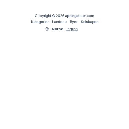
Copyright © 2026
apningstider.com
Kategorier
Landene
Byer
Selskaper
Norsk
English