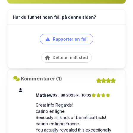
Har du funnet noen feil på denne siden?
Rapporter en feil
Dette er mitt sted
Kommentarer (1)
Mathew
02. jun 2025 kl. 16:02
Great info Regards!
casino en ligne
Seriously all kinds of beneficial facts!
casino en ligne France
You actually revealed this exceptionally