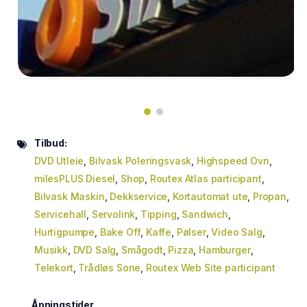
Tilbud:
DVD Utleie
,
Bilvask Poleringsvask
,
Highspeed Ovn
,
milesPLUS Diesel
,
Shop
,
Routex Atlas participant
,
Bilvask Maskin
,
Dekkservice
,
Kortautomat ute
,
Propan
,
Servicehall
,
Servolink
,
Tipping
,
Sandwich
,
Hurtigpumpe
,
Bake Off
,
Kaffe
,
Pølser
,
Video Salg
,
Musikk
,
DVD Salg
,
Smågodt
,
Pizza
,
Hamburger
,
Telekort
,
Trådløs Sone
,
Routex Web Site participant
Åpningstider