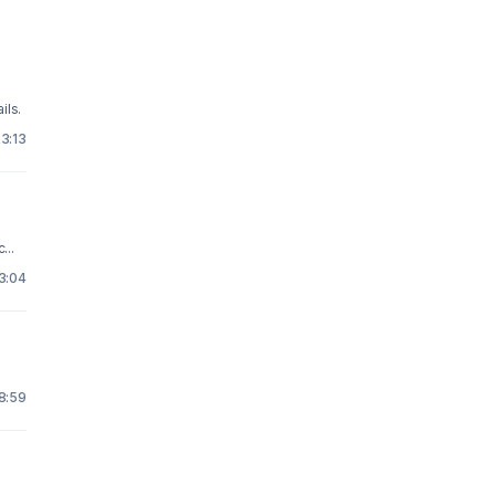
ils.
23:13
...
 3:04
 8:59