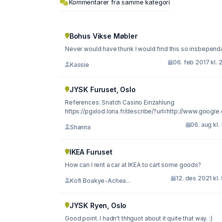
Kommentarer fra samme kategori
Bohus Vikse Møbler
Never would have thunk I would find this so insbependa
06. feb 2017 kl. 
Kassie
JYSK Furuset, Oslo
References: Snatch Casino Einzahlung
https://pgxlod.loria.fr/describe/?url=http://www.google.c
06. aug kl.
Shanna
IKEA Furuset
How can I rent a car at IKEA to cart some goods?
12. des 2021 kl.
Kofi Boakye-Achea...
JYSK Ryen, Oslo
Good point. I hadn't thhguot about it quite that way. :)