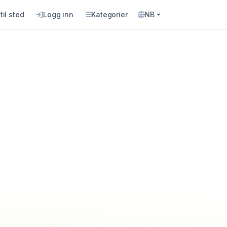
til sted
Logg inn
Kategorier
NB