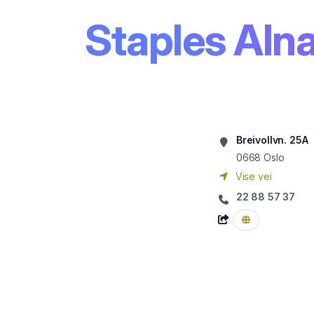
Staples Aln
Breivollvn. 25A
0668
Oslo
Vise vei
22 88 57 37