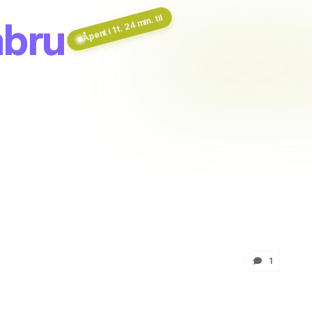
Åpent i 1 t. 24 min. til
abru
1