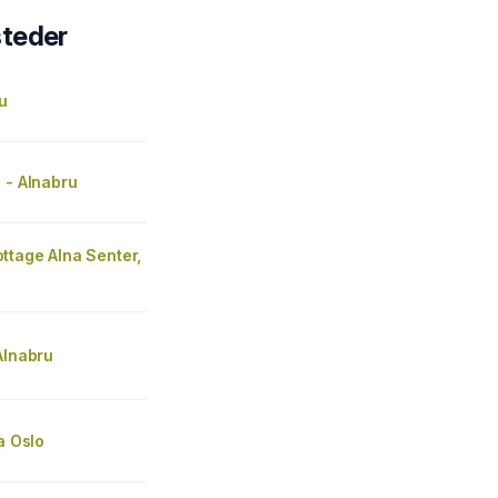
steder
u
 - Alnabru
ttage Alna Senter,
Alnabru
ta Oslo