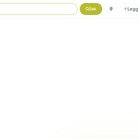
Legg 
Søk