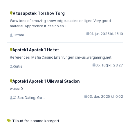
Vitusapotek Torshov Torg
Wow tons of amazing knowledge. casino en ligne Very good
material. Appreciate it. casino en li...
01. jun 2025 kl. 15:10
Tiffani
Apotek1 Apotek 1 Holtet
References: Mafia Casino Erfahrungen cm-us.wargaming.net
05. aug kl. 23:27
Kurtis
Apotek1 Apotek 1 Ullevaal Stadion
wussa0
03. des 2025 kl. 0:02
😛 Sex Dating. Go ...
Tilbud fra samme kategori