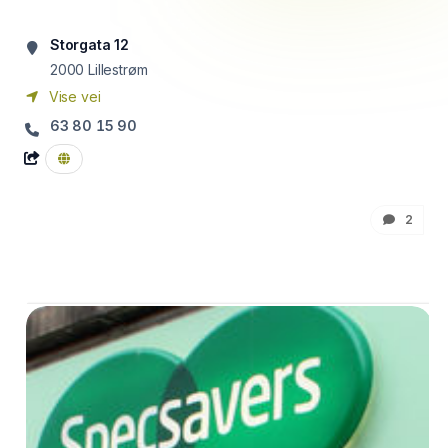
Storgata 12
2000
Lillestrøm
Vise vei
63 80 15 90
2