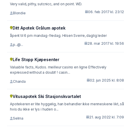
Very valid, pithy, sutcnicc, and on point. WD.
06. feb 2017 kl. 23:12
Blondie
Ditt Apotek Grålum apotek
åpent til 6 pm mandag-fredag. Hilsen Sverre, daglig leder
28. mar 2017 kl. 19:56
p...@...
Life Stopp Kjøpesenter
Valuable facts, Kudos. meilleur casino en ligne Effectively
expressed without a doubt! ! casin...
02. jun 2025 kl. 8:08
Chanda
Vitusapotek Ski Stasjonskvartalet
Apotekeren er lite hyggelig, han behandler ikke menneskene likt, så
hvis du ikke er lys i huden o...
21. aug 2022 kl. 7:09
Selma