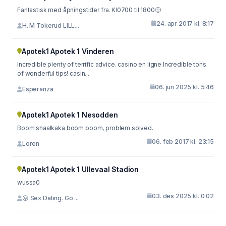
Fantastisk med åpningstider fra. Kl0700 til 1800🙂
24. apr 2017 kl. 8:17
H. M Tokerud LILL...
Apotek1 Apotek 1 Vinderen
Incredible plenty of terrific advice. casino en ligne Incredible tons
of wonderful tips! casin...
06. jun 2025 kl. 5:46
Esperanza
Apotek1 Apotek 1 Nesodden
Boom shaalkaka boom boom, problem solved.
06. feb 2017 kl. 23:15
Loren
Apotek1 Apotek 1 Ullevaal Stadion
wussa0
03. des 2025 kl. 0:02
😛 Sex Dating. Go ...