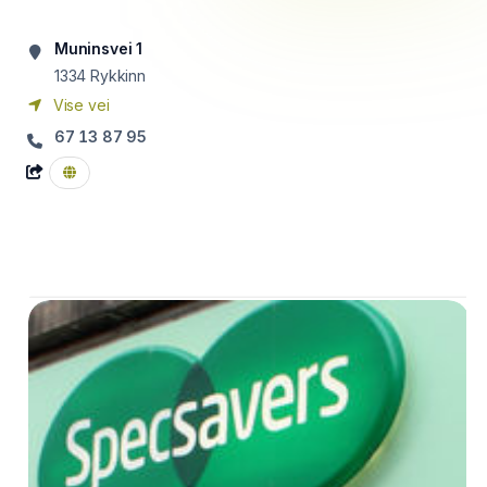
Muninsvei 1
1334
Rykkinn
Vise vei
67 13 87 95