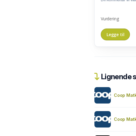
Din kommentar vil vær
Vurdering
Lignende 
Coop Mat
Coop Matk