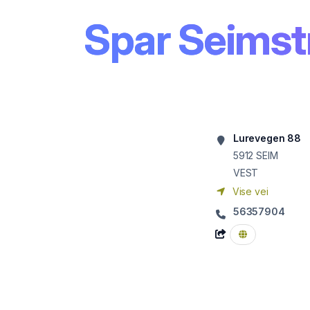
Spar Seimst
Lurevegen 88
5912
SEIM
VEST
Vise vei
56357904