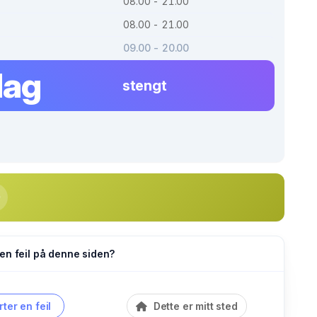
08.00 - 21.00
08.00 - 21.00
09.00 - 20.00
dag
stengt
en feil på denne siden?
ter en feil
Dette er mitt sted