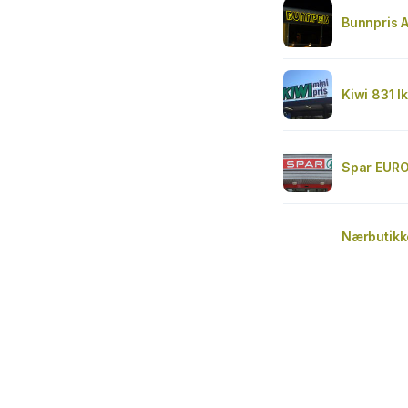
Bunnpris 
Kiwi 831 I
Spar EURO
Nærbutikk