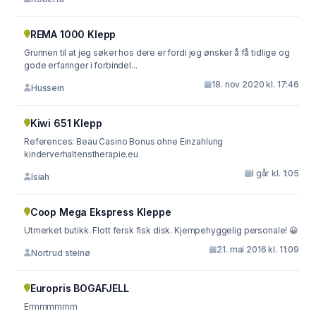
REMA 1000 Klepp
Grunnen til at jeg søker hos dere er fordi jeg ønsker å få tidlige og
gode erfaringer i forbindel...
18. nov 2020 kl. 17:46
Hussein
Kiwi 651 Klepp
References: Beau Casino Bonus ohne Einzahlung
kinderverhaltenstherapie.eu
I går kl. 1:05
Isiah
Coop Mega Ekspress Kleppe
Utmerket butikk. Flott fersk fisk disk. Kjempehyggelig personale! 😀
21. mai 2016 kl. 11:09
Nortrud steinø
Europris BOGAFJELL
Ermmmmmm