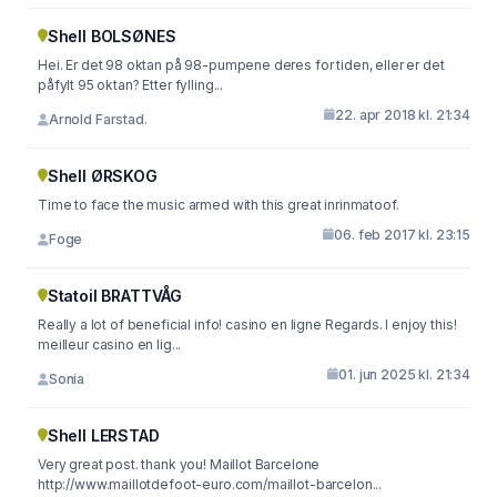
Shell BOLSØNES
Hei. Er det 98 oktan på 98-pumpene deres for tiden, eller er det
påfylt 95 oktan? Etter fylling...
22. apr 2018 kl. 21:34
Arnold Farstad.
Shell ØRSKOG
Time to face the music armed with this great inrinmatoof.
06. feb 2017 kl. 23:15
Foge
Statoil BRATTVÅG
Really a lot of beneficial info! casino en ligne Regards. I enjoy this!
meilleur casino en lig...
01. jun 2025 kl. 21:34
Sonia
Shell LERSTAD
Very great post. thank you! Maillot Barcelone
http://www.maillotdefoot-euro.com/maillot-barcelon...