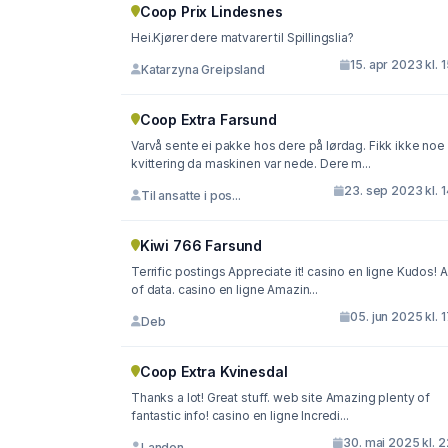
Coop Prix Lindesnes
Hei.Kjører dere matvarer til Spillingslia?
15. apr 2023 kl. 
Katarzyna Greipsland
Coop Extra Farsund
Varvå sente ei pakke hos dere på lørdag. Fikk ikke noe
kvittering da maskinen var nede. Dere m...
23. sep 2023 kl. 
Til ansatte i pos...
Kiwi 766 Farsund
Terrific postings Appreciate it! casino en ligne Kudos! A
of data. casino en ligne Amazin...
05. jun 2025 kl. 
Deb
Coop Extra Kvinesdal
Thanks a lot! Great stuff. web site Amazing plenty of
fantastic info! casino en ligne Incredi...
30. mai 2025 kl. 
Landon