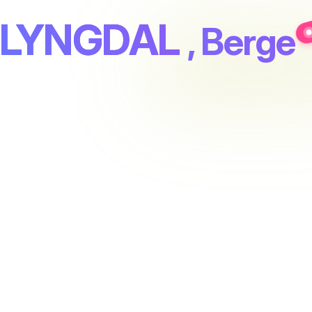
 LYNGDAL
, Berge