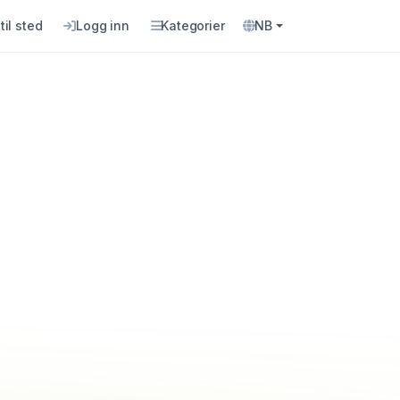
til sted
Logg inn
Kategorier
NB