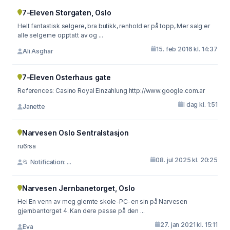
7-Eleven Storgaten, Oslo
Helt fantastisk selgere, bra butikk, renhold er på topp, Mer salg er
alle selgerne opptatt av og ...
15. feb 2016 kl. 14:37
Ali Asghar
7-Eleven Osterhaus gate
References: Casino Royal Einzahlung http://www.google.com.ar
I dag kl. 1:51
Janette
Narvesen Oslo Sentralstasjon
ru6rsa
08. jul 2025 kl. 20:25
📂 Notification: ...
Narvesen Jernbanetorget, Oslo
Hei En venn av meg glemte skole-PC-en sin på Narvesen
gjernbantorget 4. Kan dere passe på den ...
27. jan 2021 kl. 15:11
Eva