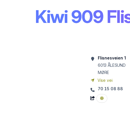
Kiwi 909 Fli
Flisnesveien 1
6013
ÅLESUND
MØRE
Vise vei
70 15 08 88