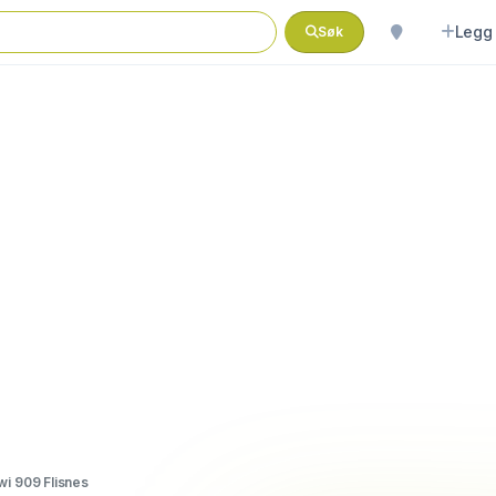
Legg 
Søk
wi 909 Flisnes