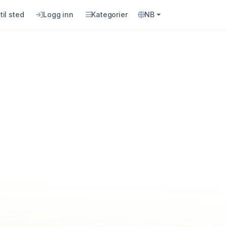
til sted
Logg inn
Kategorier
NB