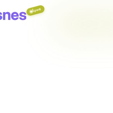
snes
Åpent