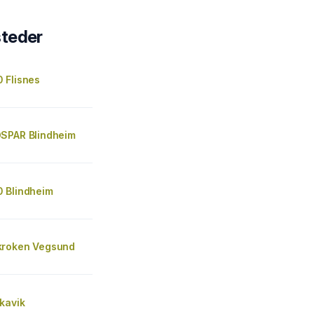
steder
 Flisnes
SPAR Blindheim
 Blindheim
kroken Vegsund
kavik