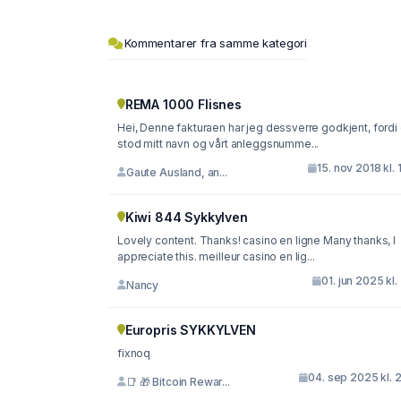
Kommentarer fra samme kategori
REMA 1000 Flisnes
Hei, Denne fakturaen har jeg dessverre godkjent, fordi det
stod mitt navn og vårt anleggsnumme...
15. nov 2018 kl. 
Gaute Ausland, an...
Kiwi 844 Sykkylven
Lovely content. Thanks! casino en ligne Many thanks, I
appreciate this. meilleur casino en lig...
01. jun 2025 kl. 
Nancy
Europris SYKKYLVEN
fixnoq
04. sep 2025 kl. 
📑 🎁 Bitcoin Rewar...