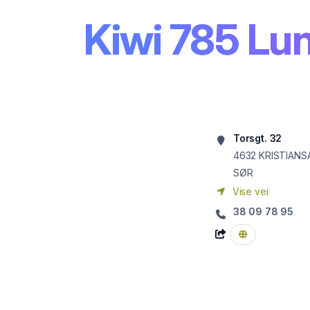
Kiwi 785 Lu
Torsgt. 32
4632
KRISTIANS
SØR
Vise vei
38 09 78 95