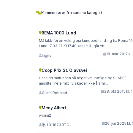
Kommentarer fra samme kategori
REMA 1000 Lund
Må takk for en veldig bra kundebehandling fra Rema 1
Lund 17.03-17 Kl 17.40 kasse 3 I går ett...
18. mar 2017 kl.
Ingrid
Coop Prix St. Olavsvei
Har aldri møtt noen så negative,uhøflige og SLAPPE
ansatte i hele mitt liv. skader ikke å smil...
28. okt 2015 kl. 
Glenn Robstad
Meny Albert
wjpnu2
26. jun 2025 kl. 
📚 1.311873 BTC....