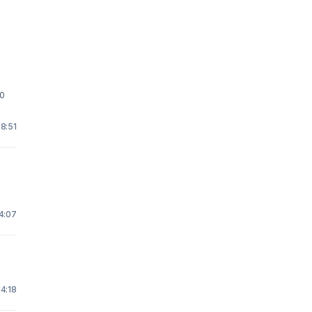
00
 8:51
14:07
14:18