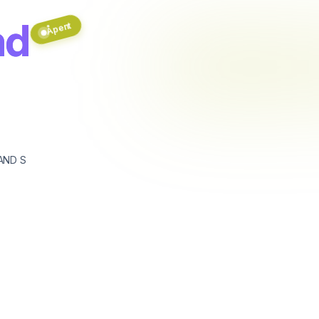
nd
Åpent
AND S