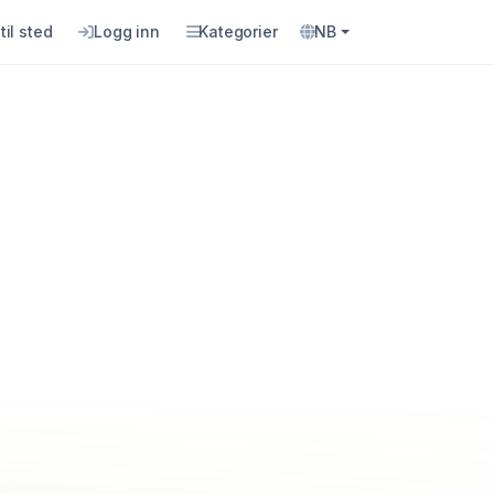
til sted
Logg inn
Kategorier
NB