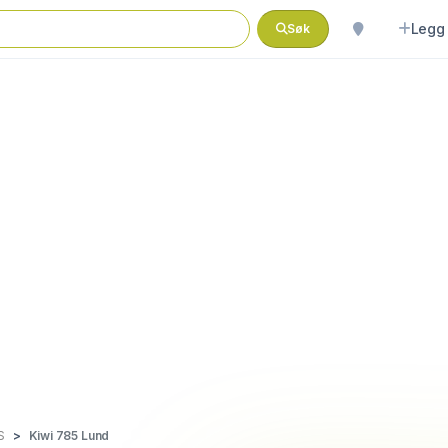
Legg 
Søk
S
Kiwi 785 Lund