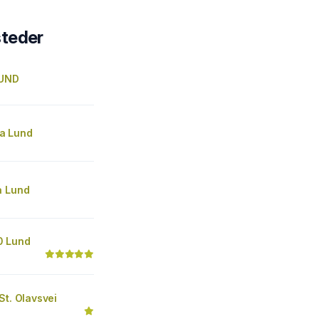
steder
LUND
a Lund
a Lund
0 Lund
St. Olavsvei