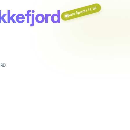
Bare åpent i 1 t. til!
kkefjord
ORD