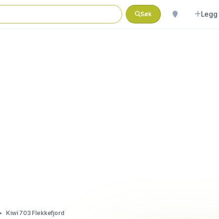
Legg 
Søk
Kiwi 703 Flekkefjord