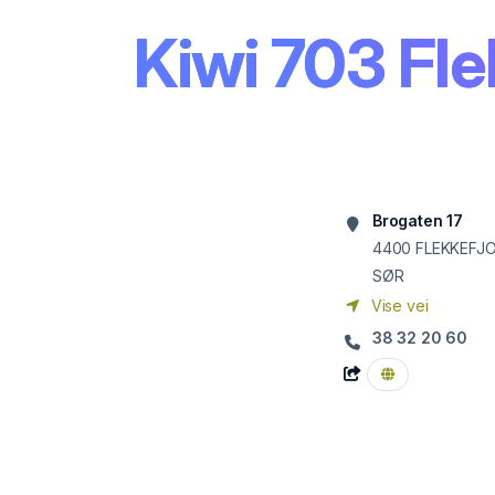
Kiwi 703 Fle
Brogaten 17
4400
FLEKKEFJ
SØR
Vise vei
38 32 20 60