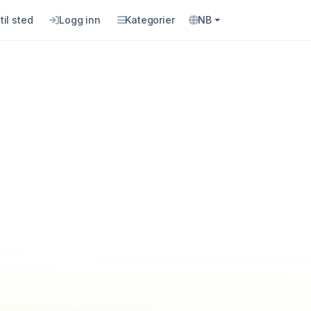
til sted
Logg inn
Kategorier
NB