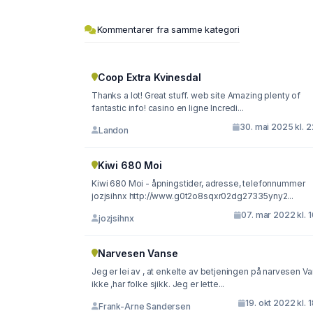
Kommentarer fra samme kategori
Coop Extra Kvinesdal
Thanks a lot! Great stuff. web site Amazing plenty of
fantastic info! casino en ligne Incredi...
30. mai 2025 kl. 
Landon
Kiwi 680 Moi
Kiwi 680 Moi - åpningstider, adresse, telefonnummer
jozjsihnx http://www.g0t2o8sqxr02dg27335yny2...
07. mar 2022 kl. 
jozjsihnx
Narvesen Vanse
Jeg er lei av , at enkelte av betjeningen på narvesen Vanse
ikke ,har folke sjikk. Jeg er lette...
19. okt 2022 kl. 
Frank-Arne Sandersen