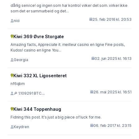
dårlig service! og ingen som har kontrol virker det som. virker ikke
som det er sammarbeid og det...
25. feb 2016 kl. 20:53
nici
Kiwi 369 Øvre Storgate
Amazing facts, Appreciate it. meilleur casino en ligne Fine posts,
Kudos! casino en ligne You...
02. jun 2025 kl. 16:13
Georgia
Kiwi 332 XL Ligosenteret
nf6qbm
26. mai 2025 kl. 16:51
🔎 1.109291 BTC....
Kiwi 344 Toppenhaug
Fidning this post. It's just a big piece of luck for me.
06. feb 2017 kl. 23:15
Keydren