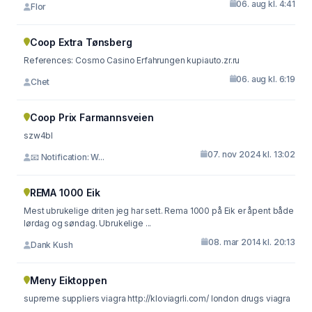
06. aug kl. 4:41
Flor
Coop Extra Tønsberg
References: Cosmo Casino Erfahrungen kupiauto.zr.ru
06. aug kl. 6:19
Chet
Coop Prix Farmannsveien
szw4bl
07. nov 2024 kl. 13:02
📧 Notification: W...
REMA 1000 Eik
Mest ubrukelige driten jeg har sett. Rema 1000 på Eik er åpent både
lørdag og søndag. Ubrukelige ...
08. mar 2014 kl. 20:13
Dank Kush
Meny Eiktoppen
supreme suppliers viagra http://kloviagrli.com/ london drugs viagra