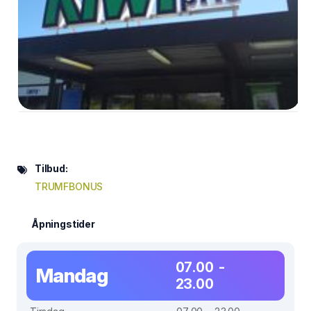
Tilbud:
TRUMFBONUS
Åpningstider
07.00 -
Mandag
23.00