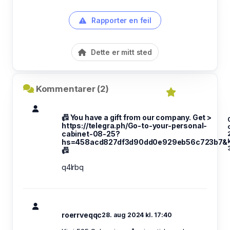
Rapporter en feil
Dette er mitt sted
Kommentarer (2)
📠 You have a gift from our company. Get >
https://telegra.ph/Go-to-your-personal-
cabinet-08-25?
k
hs=458acd827df3d90dd0e929eb56c723b7&
📠
q4lrbq
roerrveqqc
28. aug 2024 kl. 17:40