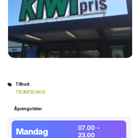
Tilbud:
TRUMFBONUS
Åpningstider
07.00 -
Mandag
23.00