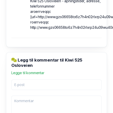
Kiwi 525 Osloveien - åpningstider, adresse,
telefonnummer
aroerrveqqc
[url=http://www.gzs06658to6z7h4n02rlxrp24u09wu
roerrveqqc
http://www.gzs06658to6z7h4n02rlxrp24u09wu40s
Legg til kommentar til Kiwi 525
Osloveien
Legge til kommentar