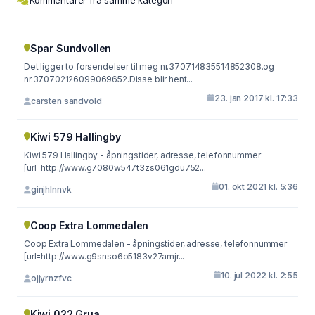
Spar Sundvollen
Det ligger to forsendelser til meg nr.370714835514852308.og
nr.370702126099069652.Disse blir hent...
23. jan 2017 kl. 17:33
carsten sandvold
Kiwi 579 Hallingby
Kiwi 579 Hallingby - åpningstider, adresse, telefonnummer
[url=http://www.g7080w547t3zs061gdu752...
01. okt 2021 kl. 5:36
ginjhlnnvk
Coop Extra Lommedalen
Coop Extra Lommedalen - åpningstider, adresse, telefonnummer
[url=http://www.g9snso6o5183v27amjr...
10. jul 2022 kl. 2:55
ojjyrnzfvc
Kiwi 022 Grua