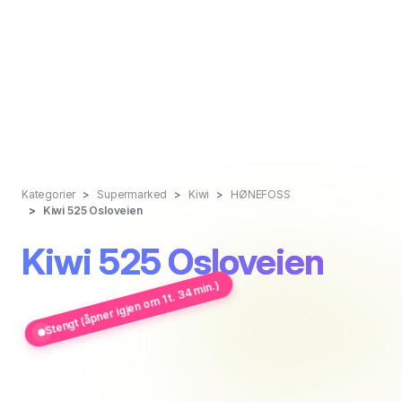
Kategorier
Supermarked
Kiwi
HØNEFOSS
Kiwi 525 Osloveien
Kiwi 525 Osloveien
Stengt (åpner igjen om 1 t. 34 min.)