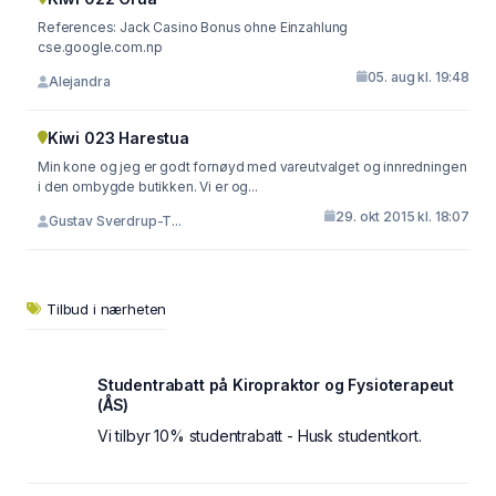
References: Jack Casino Bonus ohne Einzahlung
cse.google.com.np
05. aug kl. 19:48
Alejandra
Kiwi 023 Harestua
Min kone og jeg er godt fornøyd med vareutvalget og innredningen
i den ombygde butikken. Vi er og...
29. okt 2015 kl. 18:07
Gustav Sverdrup-T...
Tilbud i nærheten
Studentrabatt på Kiropraktor og Fysioterapeut
(ÅS)
Vi tilbyr 10% studentrabatt - Husk studentkort.