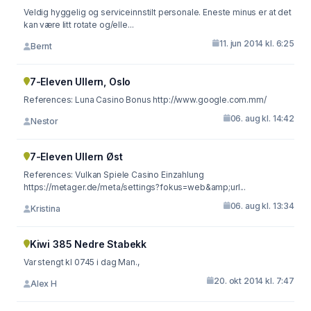
Veldig hyggelig og serviceinnstilt personale. Eneste minus er at det
kan være litt rotate og/elle...
11. jun 2014 kl. 6:25
Bernt
7-Eleven Ullern, Oslo
References: Luna Casino Bonus http://www.google.com.mm/
06. aug kl. 14:42
Nestor
7-Eleven Ullern Øst
References: Vulkan Spiele Casino Einzahlung
https://metager.de/meta/settings?fokus=web&amp;url...
06. aug kl. 13:34
Kristina
Kiwi 385 Nedre Stabekk
Var stengt kl 0745 i dag Man.,
20. okt 2014 kl. 7:47
Alex H