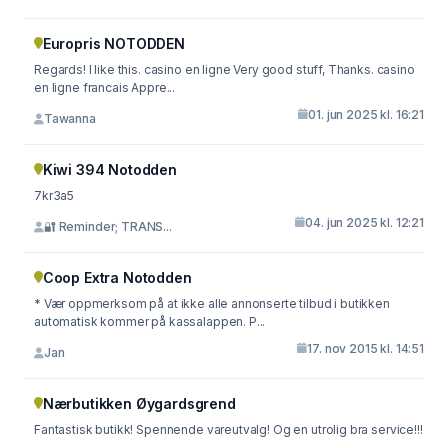
Europris NOTODDEN
Regards! I like this. casino en ligne Very good stuff, Thanks. casino
en ligne francais Appre...
01. jun 2025 kl. 16:21
Tawanna
Kiwi 394 Notodden
7kr3a5
04. jun 2025 kl. 12:21
🔐 Reminder; TRANS...
Coop Extra Notodden
* Vær oppmerksom på at ikke alle annonserte tilbud i butikken
automatisk kommer på kassalappen. P...
17. nov 2015 kl. 14:51
Jan
Nærbutikken Øygardsgrend
Fantastisk butikk! Spennende vareutvalg! Og en utrolig bra service!!!