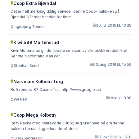
Coop Extra Bjørndal
Det er helt merkelig dårlig service i denne Coop- butikken på
Bjørndal. Når man handler for flere...
30. jul 2016 kl. 13:28
Ingebjørg Tonne
Kiwi 588 Mortensrud
Kiwi, Mortensrud gir den beste servicen av alle butikker i distriktet
Søndre Nordstrand. Kan det ...
03. aug 2016 kl. 15:59
Stephan Sond
Narvesen Kolbotn Torg
References: B7 Casino Test http://www.google.as/
I dag kl. 8:00
Wesley
Coop Mega Kolbotn
Ref> Pakke med hentekode 33662 Jeg lurer bare på om denne
pakken fortsatt ligger hos dere? den s...
17. okt 2021 kl. 5:01
Frank Petterson