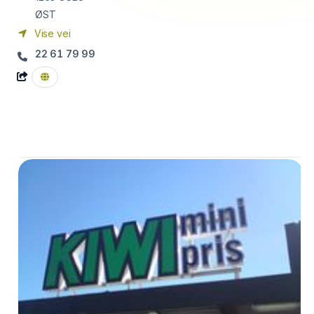
ØST
Vise vei
22 61 79 99