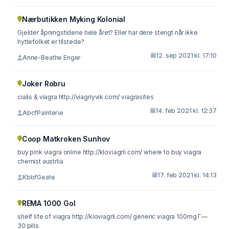
Nærbutikken Myking Kolonial
Gjelder åpningstidene hele året? Eller har dere stengt når ikke
hyttefolket er tilstede?
12. sep 2021 kl. 17:10
Anne-Beathe Enger
Joker Robru
cialis & viagra http://viagriyvik.com/ viagrasites
14. feb 2021 kl. 12:37
AbcfPainterie
Coop Matkroken Sunhov
buy pink viagra online http://kloviagrli.com/ where to buy viagra
chemist austrlia
17. feb 2021 kl. 14:13
KbbfGeate
REMA 1000 Gol
shelf life of viagra http://kloviagrli.com/ generic viagra 100mg Г—
30 pills