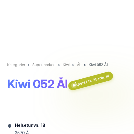
Kategorier
Supermarked
Kiwi
ÅL
Kiwi 052 Ål
Åpent i 1 t. 25 min. til
Kiwi 052 Ål
Helsetunvn. 18
3570
ÅL