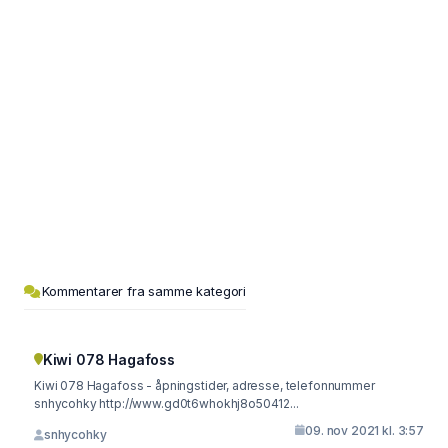
Kommentarer fra samme kategori
Kiwi 078 Hagafoss
Kiwi 078 Hagafoss - åpningstider, adresse, telefonnummer
snhycohky http://www.gd0t6whokhj8o50412...
09. nov 2021 kl. 3:57
snhycohky