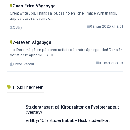
Coop Extra Vågsbygd
Great write ups, Thanks a lot. casino en ligne France With thanks, I
appreciate this! casino e...
02. jun 2025 kl. 9:51
Cathy
7-Eleven Vågsbygd
Hei Dere må gå inn på deres nettside å endre åpningstider! Der står
det at dere åpner kl 06.00. ...
10. mai kl. 8:39
Grete Vestøl
Tilbud i nærheten
Studentrabatt på Kiropraktor og Fysioterapeut
(Vestby)
Vi tilbyr 10% studentrabatt - Husk studentkort.