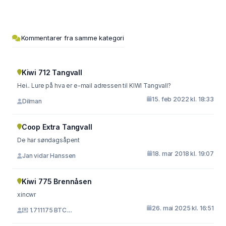
Kommentarer fra samme kategori
Kiwi 712 Tangvall
Hei.. Lure på hva er e-mail adressen til KIWI Tangvall?
15. feb 2022 kl. 18:33
Dilman
Coop Extra Tangvall
De har søndagsåpent
18. mar 2018 kl. 19:07
Jan vidar Hanssen
Kiwi 775 Brennåsen
xincwr
26. mai 2025 kl. 16:51
💌 1.711175 BTC....