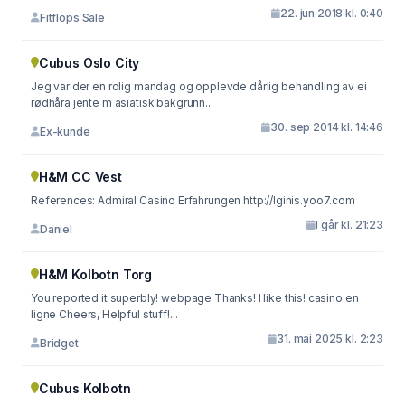
22. jun 2018 kl. 0:40
Fitflops Sale
Cubus Oslo City
Jeg var der en rolig mandag og opplevde dårlig behandling av ei
rødhåra jente m asiatisk bakgrunn...
30. sep 2014 kl. 14:46
Ex-kunde
H&M CC Vest
References: Admiral Casino Erfahrungen http://lginis.yoo7.com
I går kl. 21:23
Daniel
H&M Kolbotn Torg
You reported it superbly! webpage Thanks! I like this! casino en
ligne Cheers, Helpful stuff!...
31. mai 2025 kl. 2:23
Bridget
Cubus Kolbotn