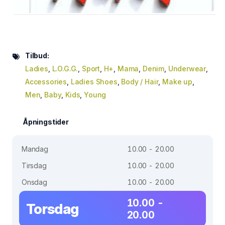
Tilbud:
Ladies
,
L.O.G.G.
,
Sport
,
H+
,
Mama
,
Denim
,
Underwear
,
Accessories
,
Ladies Shoes
,
Body / Hair
,
Make up
,
Men
,
Baby
,
Kids
,
Young
Åpningstider
Mandag
10.00 - 20.00
Tirsdag
10.00 - 20.00
Onsdag
10.00 - 20.00
10.00 -
Torsdag
20.00