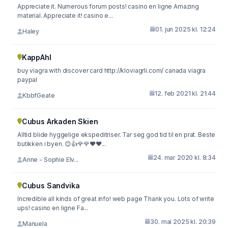
Appreciate it. Numerous forum posts! casino en ligne Amazing
material. Appreciate it! casino e...
01. jun 2025 kl. 12:24
Haley
KappAhl
buy viagra with discover card http://kloviagrli.com/ canada viagra
paypal
12. feb 2021 kl. 21:44
KbbfGeate
Cubus Arkaden Skien
Alltid blide hyggelige ekspeditriser. Tar seg god tid til en prat. Beste
butikken i byen. 😊👍🌹🌹❤️❤...
24. mar 2020 kl. 8:34
Anne - Sophie Elv...
Cubus Sandvika
Incredible all kinds of great info! web page Thank you. Lots of write
ups! casino en ligne Fa...
30. mai 2025 kl. 20:39
Manuela