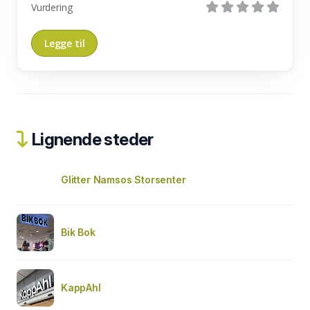
Vurdering
Lignende steder
Glitter Namsos Storsenter
Bik Bok
KappAhl