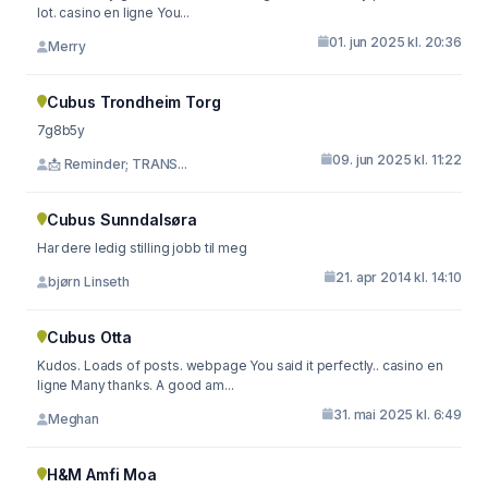
lot. casino en ligne You...
01. jun 2025 kl. 20:36
Merry
Cubus Trondheim Torg
7g8b5y
09. jun 2025 kl. 11:22
📩 Reminder; TRANS...
Cubus Sunndalsøra
Har dere ledig stilling jobb til meg
21. apr 2014 kl. 14:10
bjørn Linseth
Cubus Otta
Kudos. Loads of posts. webpage You said it perfectly.. casino en
ligne Many thanks. A good am...
31. mai 2025 kl. 6:49
Meghan
H&M Amfi Moa