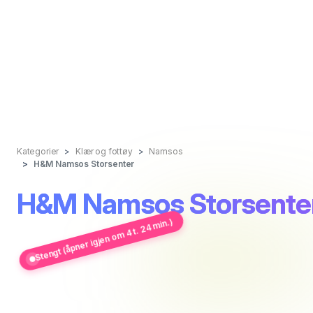
Kategorier
Klær og fottøy
Namsos
H&M Namsos Storsenter
H&M Namsos Storsente
Stengt (åpner igjen om 4 t. 24 min.)