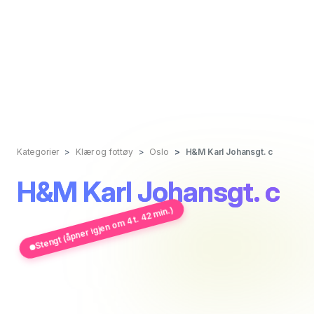
Kategorier
Klær og fottøy
Oslo
H&M Karl Johansgt. c
H&M Karl Johansgt. c
Stengt (åpner igjen om 4 t. 42 min.)