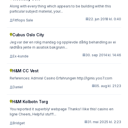
Along with every thing which appears to be building within this
particular subject material, your...
22. jun 2018 kl. 0:40
Fitflops Sale
Cubus Oslo City
Jeg var der en rolig mandag og opplevde dårlig behandling av ei
rødhåra jente m asiatisk bakgrunn...
30. sep 2014 kl. 14:46
Ex-kunde
H&M CC Vest
References: Admiral Casino Erfahrungen http://lginis.yoo7.com
05. aug kl. 21:23
Daniel
H&M Kolbotn Torg
You reported it superbly! webpage Thanks! I like this! casino en
ligne Cheers, Helpful stuff!...
31. mai 2025 kl. 2:23
Bridget