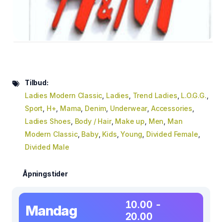
Tilbud:
Ladies Modern Classic
,
Ladies
,
Trend Ladies
,
L.O.G.G.
,
Sport
,
H+
,
Mama
,
Denim
,
Underwear
,
Accessories
,
Ladies Shoes
,
Body / Hair
,
Make up
,
Men
,
Man
Modern Classic
,
Baby
,
Kids
,
Young
,
Divided Female
,
Divided Male
Åpningstider
10.00 -
Mandag
20.00