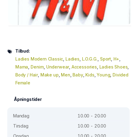
Tilbud:
Ladies Modern Classic
,
Ladies
,
L.O.G.G.
,
Sport
,
H+
,
Mama
,
Denim
,
Underwear
,
Accessories
,
Ladies Shoes
,
Body / Hair
,
Make up
,
Men
,
Baby
,
Kids
,
Young
,
Divided
Female
Åpningstider
Mandag
10.00 - 20.00
Tirsdag
10.00 - 20.00
Onsdag
10.00 - 20.00