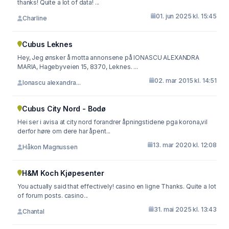
thanks! Quite a lot of data! ...
01. jun 2025 kl. 15:45
Charline
Cubus Leknes
Hey, Jeg ønsker å motta annonsene på IONASCU ALEXANDRA
MARIA, Hagebyveien 15, 8370, Leknes. ...
02. mar 2015 kl. 14:51
Ionascu alexandra...
Cubus City Nord - Bodø
Hei ser i avisa at city nord forandrer åpningstidene pga korona,vil
derfor høre om dere har åpent...
13. mar 2020 kl. 12:08
Håkon Magnussen
H&M Koch Kjøpesenter
You actually said that effectively! casino en ligne Thanks. Quite a lot
of forum posts. casino...
31. mai 2025 kl. 13:43
Chantal