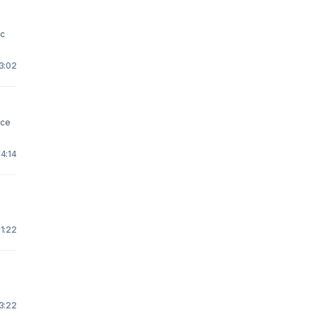
13:02
14:14
11:22
23:22