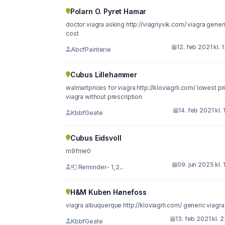
Polarn O. Pyret Hamar
doctor viagra asking http://viagriyvik.com/ viagra generic
cost
12. feb 2021 kl. 
AbcfPainterie
Cubus Lillehammer
walmartprices for viagra http://kloviagrli.com/ lowest price
viagra without prescription
14. feb 2021 kl. 
KbbfGeate
Cubus Eidsvoll
m9fme0
09. jun 2025 kl. 
📮 Reminder- 1,2...
H&M Kuben Hønefoss
viagra albuquerque http://kloviagrli.com/ generic viagra
13. feb 2021 kl. 
KbbfGeate