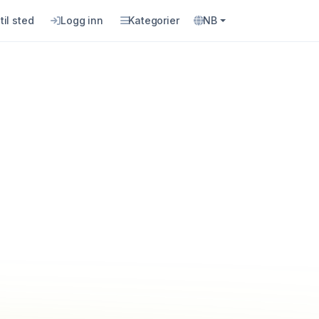
til sted
Logg inn
Kategorier
NB