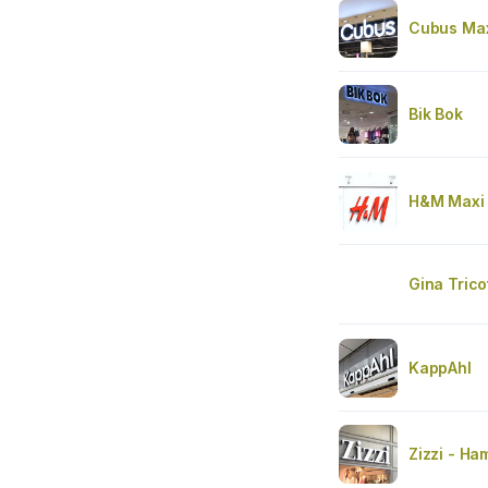
Cubus Ma
Bik Bok
H&M Maxi 
Gina Trico
KappAhl
Zizzi - Ha