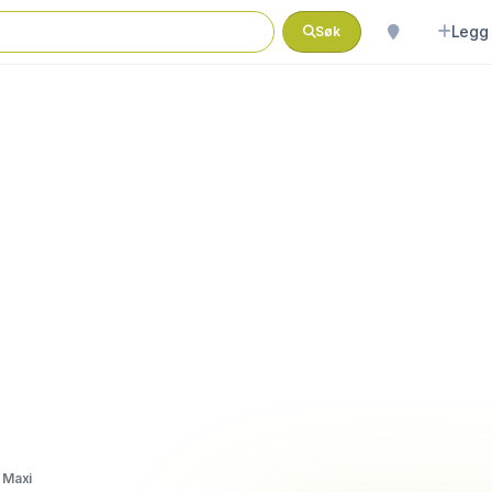
Legg 
Søk
 Maxi