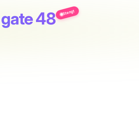
Stengt
s gate 48