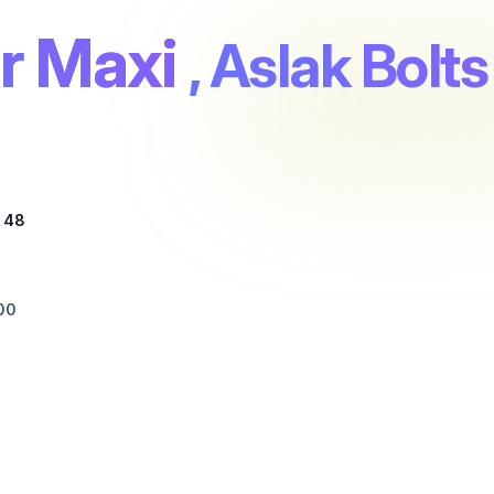
r Maxi
, Aslak Bolt
e 48
 00