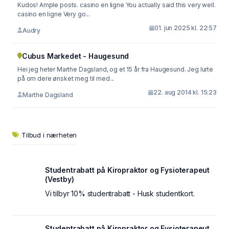
Kudos! Ample posts. casino en ligne You actually said this very well.
casino en ligne Very go...
01. jun 2025 kl. 22:57
Audry
Cubus Markedet - Haugesund
Hei jeg heter Marthe Dagsland, og et 15 år fra Haugesund. Jeg lurte
på om dere ønsket meg til med...
22. aug 2014 kl. 15:23
Marthe Dagsland
Tilbud i nærheten
Studentrabatt på Kiropraktor og Fysioterapeut
(Vestby)
Vi tilbyr 10% studentrabatt - Husk studentkort.
Studentrabatt på Kiropraktor og Fysioterapeut