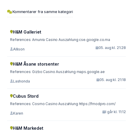
Kommentarer fra samme kategori
H&M Galleriet
References: Amunra Casino Auszahlung cse.google.co.ma
05. aug kl. 21:28
Allison
H&M Åsane storsenter
References: Gizbo Casino Auszahlung maps.google.ae
05. aug kl. 21:18
Lashonda
Cubus Stord
References: Cosmo Casino Auszahlung https://fmodpro.com/
I går kl. 11:12
Karen
H&M Markedet