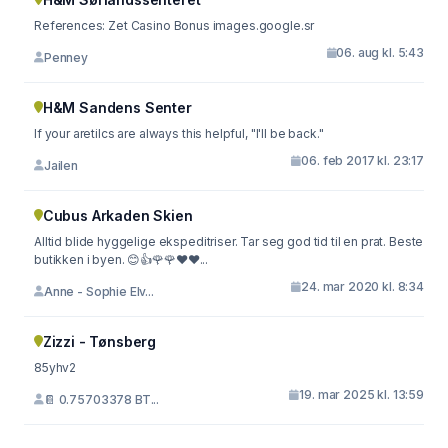
References: Zet Casino Bonus images.google.sr
06. aug kl. 5:43
Penney
H&M Sandens Senter
If your aretilcs are always this helpful, "I'll be back."
06. feb 2017 kl. 23:17
Jailen
Cubus Arkaden Skien
Alltid blide hyggelige ekspeditriser. Tar seg god tid til en prat. Beste
butikken i byen. 😊👍🌹🌹❤️❤...
24. mar 2020 kl. 8:34
Anne - Sophie Elv...
Zizzi - Tønsberg
85yhv2
19. mar 2025 kl. 13:59
📔 0.75703378 BT...