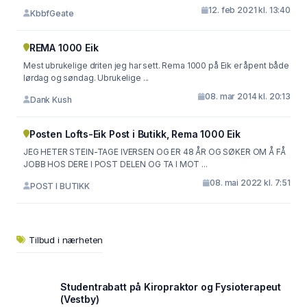
12. feb 2021 kl. 13:40
KbbfGeate
REMA 1000 Eik
Mest ubrukelige driten jeg har sett. Rema 1000 på Eik er åpent både
lørdag og søndag. Ubrukelige ...
08. mar 2014 kl. 20:13
Dank Kush
Posten Lofts-Eik Post i Butikk, Rema 1000 Eik
JEG HETER STEIN-TAGE IVERSEN OG ER 48 ÅR OG SØKER OM Å FÅ
JOBB HOS DERE I POST DELEN OG TA I MOT ...
08. mai 2022 kl. 7:51
POST I BUTIKK
Tilbud i nærheten
Studentrabatt på Kiropraktor og Fysioterapeut
(Vestby)