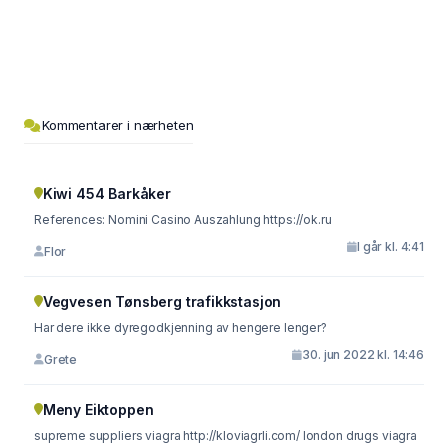
Kommentarer i nærheten
Kiwi 454 Barkåker
References: Nomini Casino Auszahlung https://ok.ru
I går kl. 4:41
Flor
Vegvesen Tønsberg trafikkstasjon
Har dere ikke dyregodkjenning av hengere lenger?
30. jun 2022 kl. 14:46
Grete
Meny Eiktoppen
supreme suppliers viagra http://kloviagrli.com/ london drugs viagra