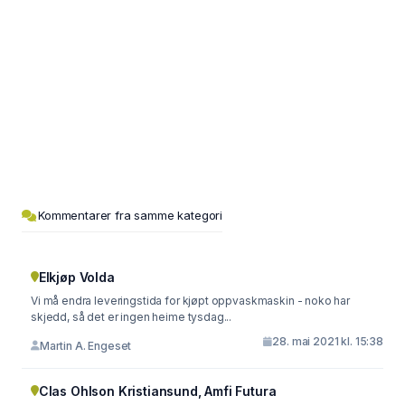
Kommentarer fra samme kategori
Elkjøp Volda
Vi må endra leveringstida for kjøpt oppvaskmaskin - noko har
skjedd, så det er ingen heime tysdag...
28. mai 2021 kl. 15:38
Martin A. Engeset
Clas Ohlson Kristiansund, Amfi Futura