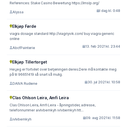
References: Stake Casino Bewertung https://imslp.org/
I dag kl. 0:48
Alyssa
Elkjøp Førde
viagra dosage standard http://viagriyvik.com/ buy viagra generic
online
13. feb 2021 kl. 23:44
AbcfPainterie
Elkjøp Tillertorget
Hei,jeg er fortvilet over betjeningen deres.Dere må kontakte meg
på til 96651419 så snart så mulig.
30. jul 2021 kl. 10:58
DAIVA Rudiene
Clas Ohlson Leira, Amfi Leira
Clas Ohlson Leira, Amfi Leira - åpningstider, adresse,
telefonnummer aivlvbemkyh ivlvbemkyh htt...
09. aug 2021 kl. 11:58
ivlvbemkyh