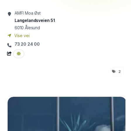
AMFI Moa Øst
Langelandsveien 51
6010
Ålesund
Vise vei
73 20 24 00
2