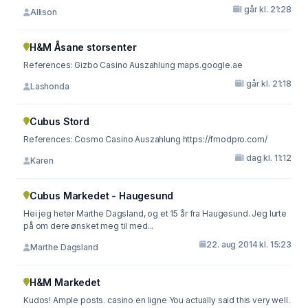
I går kl. 21:28
Allison
H&M Åsane storsenter
References: Gizbo Casino Auszahlung maps.google.ae
I går kl. 21:18
Lashonda
Cubus Stord
References: Cosmo Casino Auszahlung https://fmodpro.com/
I dag kl. 11:12
Karen
Cubus Markedet - Haugesund
Hei jeg heter Marthe Dagsland, og et 15 år fra Haugesund. Jeg lurte
på om dere ønsket meg til med...
22. aug 2014 kl. 15:23
Marthe Dagsland
H&M Markedet
Kudos! Ample posts. casino en ligne You actually said this very well.