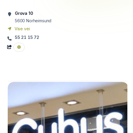
Grova 10
5600
Norheimsund
Vise vei
55 21 15 72