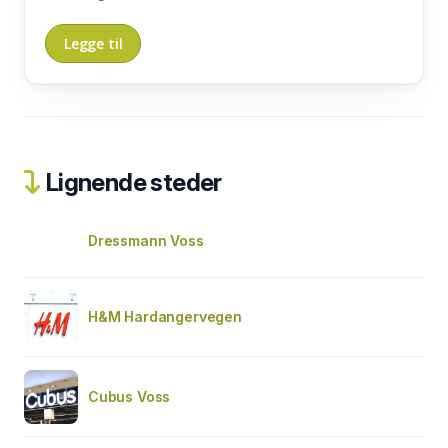
Lignende steder
Dressmann Voss
H&M Hardangervegen
Cubus Voss