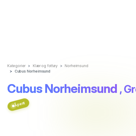
Kategorier
Klær og fottøy
Norheimsund
Cubus Norheimsund
Cubus Norheimsund
, G
Åpent