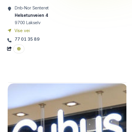
Dnb-Nor Senteret
Helsetunveien 4
9700
Lakselv
Vise vei
77 01 35 89