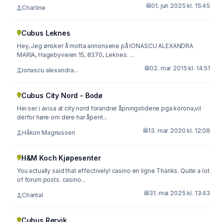
01. jun 2025 kl. 15:45
Charline
Cubus Leknes
Hey, Jeg ønsker å motta annonsene på IONASCU ALEXANDRA
MARIA, Hagebyveien 15, 8370, Leknes. ...
02. mar 2015 kl. 14:51
Ionascu alexandra...
Cubus City Nord - Bodø
Hei ser i avisa at city nord forandrer åpningstidene pga korona,vil
derfor høre om dere har åpent...
13. mar 2020 kl. 12:08
Håkon Magnussen
H&M Koch Kjøpesenter
You actually said that effectively! casino en ligne Thanks. Quite a lot
of forum posts. casino...
31. mai 2025 kl. 13:43
Chantal
Cubus Rørvik