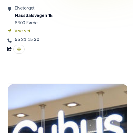
Elvetorget
Nausdalsvegen 1B
6800
Førde
Vise vei
55 21 15 30