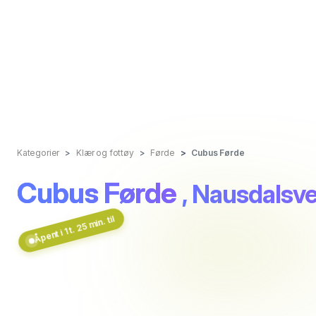
Kategorier
Klær og fottøy
Førde
Cubus Førde
Cubus Førde
, Nausdalsv
Åpent i 1 t. 25 min. til