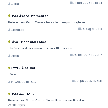
31. mai 2025 kl. 18:34
Gloria
H&M Åsane storsenter
References: Gizbo Casino Auszahlung maps.google.ae
05. aug kl. 21:18
Lashonda
Gina Tricot AMFI Moa
That's a creative answer to a diulicfft question
06. feb 2017 kl. 23:17
Justis
Zizzi - Ålesund
x6avsb
03. jun 2025 kl. 4:41
📄 1.289931 BTC....
H&M Amfi Moa
References: Vegas Casino Online Bonus ohne Einzahlung
zanostroy.ru